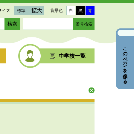
拡大
サイズ
標準
背景色
白
黒
青
ペ
ー
ジ
番
このページを保存する
号
を
中学校一覧
入
力