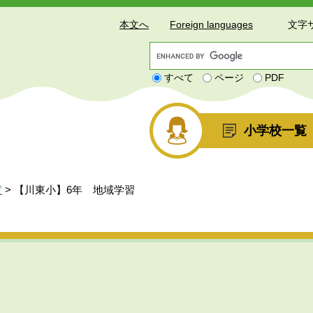
本文へ
Foreign languages
文字
G
o
すべて
ページ
PDF
o
g
l
e
小学校一覧
カ
ス
タ
ム
度
>
【川東小】6年 地域学習
検
索