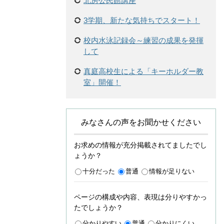
北房公民館講座
3学期、新たな気持ちでスタート！
校内水泳記録会～練習の成果を発揮
して
真庭高校生による「キーホルダー教
室」開催！
みなさんの声をお聞かせください
お求めの情報が充分掲載されてましたでし
ょうか？
十分だった
普通
情報が足りない
ページの構成や内容、表現は分りやすかっ
たでしょうか？
分かりやすい
普通
分かりにくい