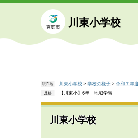
ペ
メ
ー
ニ
ジ
ュ
川東小学校
の
ー
先
を
頭
飛
で
ば
す
し
。
て
本
文
川東小学校
>
学校の様子
>
令和７年
現在地
へ
【川東小】6年 地域学習
川東小学校