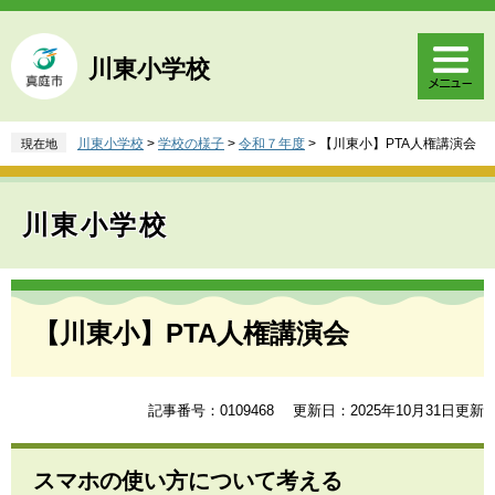
ペ
メ
ー
ニ
ジ
ュ
川東小学校
の
ー
先
を
頭
飛
川東小学校
>
学校の様子
>
令和７年度
>
【川東小】PTA人権講演会
現在地
で
ば
す
し
。
て
川東小学校
本
文
へ
本
文
【川東小】PTA人権講演会
記事番号：0109468
更新日：2025年10月31日更新
スマホの使い方について考える