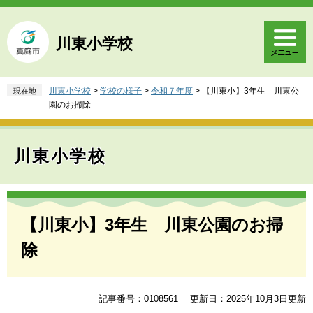
ペ
メ
ー
ニ
ジ
ュ
川東小学校
の
ー
先
を
頭
飛
川東小学校
>
学校の様子
>
令和７年度
>
【川東小】3年生 川東公
現在地
で
ば
園のお掃除
す
し
。
て
本
川東小学校
文
へ
本
文
【川東小】3年生 川東公園のお掃
除
記事番号：0108561
更新日：2025年10月3日更新