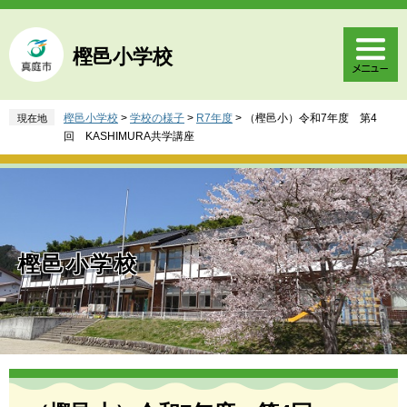
ペ
メ
ー
ニ
ジ
ュ
樫邑小学校
の
ー
先
を
頭
飛
樫邑小学校
>
学校の様子
>
R7年度
>
（樫邑小）令和7年度 第4
現在地
で
ば
回 KASHIMURA共学講座
す
し
。
て
本
文
へ
樫邑小学校
本
文