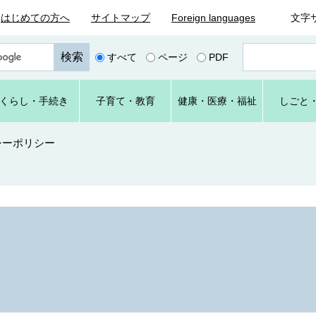
はじめての方へ
サイトマップ
Foreign languages
文字
ペ
すべて
ページ
PDF
ー
ジ
番
くらし
・手続き
子育て
・教育
健康・
医療・
福祉
しごと
号
を
入
シーポリシー
力