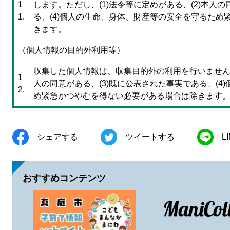
1
します。ただし、(1)法令等に定めがある、(2)本人の
1.
る、(4)個人の生命、身体、財産等の安全を守るた
きます。
（個人情報の目的外利用等）
収集した個人情報は、収集目的外の利用を行いません。
1
人の同意がある、(3)既に公表された事実である、(
2.
め緊急かつやむを得ない必要がある場合は除きます
シェアする
ツイートする
L
おすすめコンテンツ