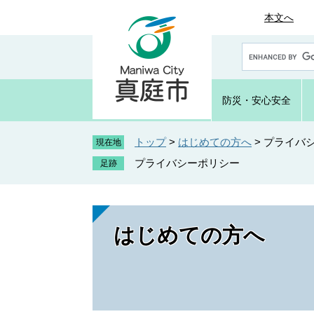
ペ
メ
本文へ
ー
ニ
ジ
ュ
G
の
ー
o
先
を
o
頭
飛
g
防災・
安心安全
で
ば
l
e
す
し
カ
トップ
>
はじめての方へ
>
プライバ
。
て
現在地
ス
本
プライバシーポリシー
タ
文
ム
へ
検
索
はじめての方へ