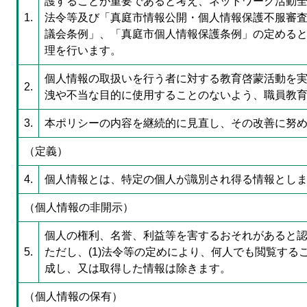
護することが重要であると考え、ネットワーク活動全
1.
法令等及び「真庭市情報公開・個人情報保護不服審
議会条例」、「真庭市個人情報保護条例」の定めると
理を行います。
個人情報の取扱いを行う者に対する教育啓蒙活動を
2.
洩や不当な目的に使用することのないよう、職員教
3.
本ポリシーの内容を継続的に見直し、その改善に努
（定義）
4.
個人情報とは、特定の個人が識別され得る情報とし
（個人情報の非開示）
個人の権利、名誉、利益等を害するおそれがあると
5.
ただし、(1)法令等の定めにより、何人でも閲覧する
成し、又は取得した情報は除きます。
（個人情報の保有）