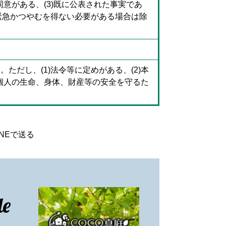
同意がある、(3)既に公表された事実であ
め緊急かつやむを得ない必要がある場合は除
ただし、(1)法令等に定めがある、(2)本
4)個人の生命、身体、財産等の安全を守るた
。
INEで送る