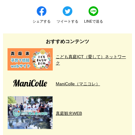
シェアする
ツイートする
LINEで送る
おすすめコンテンツ
こども真庭ICT（愛して）ネットワー
ク
ManiColle（マニコレ）
真庭観光WEB