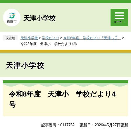
ペ
メ
ー
ニ
ジ
ュ
天津小学校
の
ー
先
を
頭
飛
天津小学校
>
学校だより
>
令和8年度 学校だより「天津っ子」
>
現在地
で
ば
令和8年度 天津小 学校だより4号
す
し
。
て
本
天津小学校
文
へ
本
文
令和8年度 天津小 学校だより4
号
記事番号：0117762
更新日：2026年5月27日更新