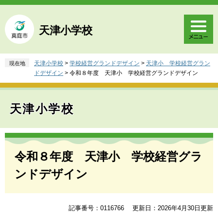
ペ
メ
ー
ニ
ジ
ュ
天津小学校
の
ー
先
を
頭
飛
天津小学校
>
学校経営グランドデザイン
>
天津小 学校経営グラン
現在地
で
ば
ドデザイン
>
令和８年度 天津小 学校経営グランドデザイン
す
し
。
て
本
天津小学校
文
へ
本
文
令和８年度 天津小 学校経営グラ
ンドデザイン
記事番号：0116766
更新日：2026年4月30日更新