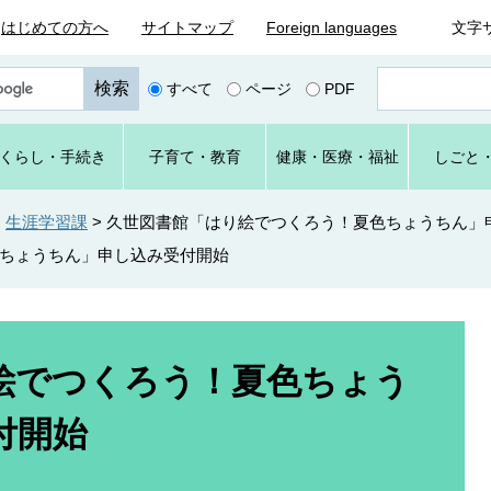
はじめての方へ
サイトマップ
Foreign languages
文字
ペ
すべて
ページ
PDF
ー
ジ
番
くらし
・手続き
子育て
・教育
健康・
医療・
福祉
しごと
号
を
入
>
生涯学習課
>
久世図書館「はり絵でつくろう！夏色ちょうちん」
力
ちょうちん」申し込み受付開始
絵でつくろう！夏色ちょう
付開始