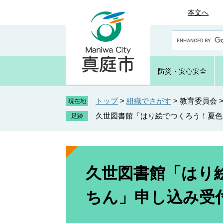
ペ
メ
本文へ
ー
ニ
ジ
ュ
G
の
ー
o
先
を
o
頭
飛
g
防災・
安心安全
で
ば
l
e
す
し
カ
トップ
>
組織でさがす
>
教育委員会
。
て
現在地
ス
本
久世図書館「はり絵でつくろう！夏色
タ
文
ム
へ
検
索
本
文
久世図書館「はり
ちん」申し込み受