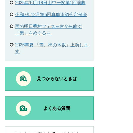
2025年10月19日山中一揆第1回演劇
令和7年12月第5回真庭市議会定例会
西の明日香村フェス～古から紡ぐ
「業」をめぐる～
2026年夏 「雪、柿の木坂」上演しま
す
見つからないときは
よくある質問