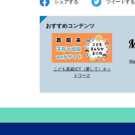
シェアする
ツイートする
おすすめコンテンツ
M
こども真庭ICT（愛して）ネッ
トワーク