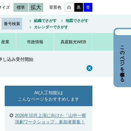
拡大
サイズ
標準
背景色
白
黒
青
組織でさがす
地図でさがす
カレンダーでさがす
・産業
市政情報
真庭観光WEB
このページを保存する
申し込み受付開始
AI(人工知能)は
こんなページをおすすめします
2026年10月上演に向けた「山中一揆
演劇ワークショップ」参加者募集！