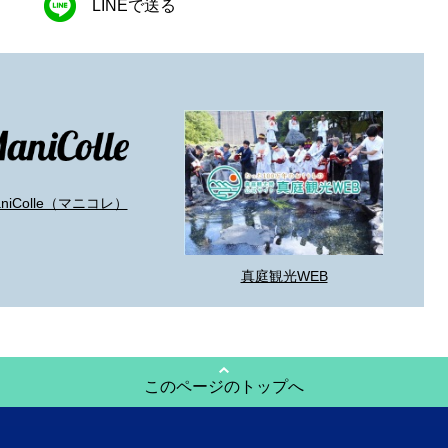
LINEで送る
aniColle（マニコレ）
真庭観光WEB
このページのトップへ