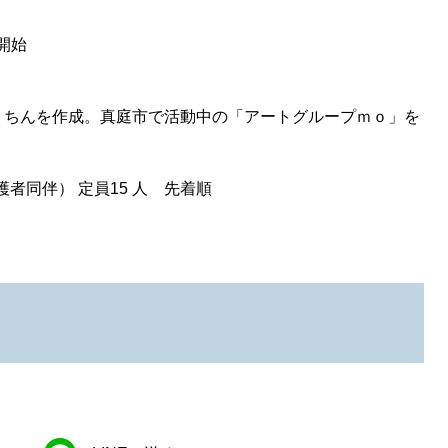
開始
うちんを作成。真庭市で活動中の「アートグループｍｏ」を
者同伴） 定員15 人 先着順