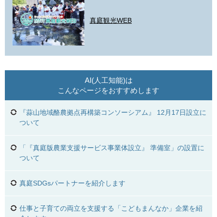
真庭観光WEB
AI(人工知能)は
こんなページをおすすめします
『蒜山地域酪農拠点再構築コンソーシアム』 12月17日設立に
ついて
「『真庭版農業支援サービス事業体設立』 準備室」の設置に
ついて
真庭SDGsパートナーを紹介します
仕事と子育ての両立を支援する「こどもまんなか」企業を紹