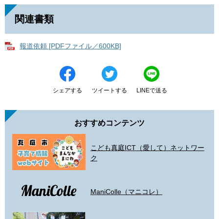
関連書類
報道依頼 [PDFファイル／600KB]
シェアする
ツイートする
LINEで送る
おすすめコンテンツ
こども真庭ICT（愛して）ネットワー
ク
ManiColle（マニコレ）