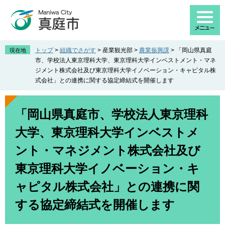
ペ
メ
ー
ニ
ジ
ュ
の
ー
先
を
トップ
>
組織でさがす
>
産業観光部
>
農業振興課
>
「岡山県真庭
現在地
頭
飛
市、学校法人東京理科大学、東京理科大学インベストメント・マネ
で
ば
ジメント株式会社及び東京理科大学イノベーション・キャピタル株
す
し
式会社」との連携に関する協定締結式を開催します
。
て
本
本
文
文
「岡山県真庭市、学校法人東京理科
へ
大学、東京理科大学インベストメ
ント・マネジメント株式会社及び
東京理科大学イノベーション・キ
ャピタル株式会社」との連携に関
する協定締結式を開催します