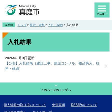
ペ
メ
ー
ニ
ジ
ュ
の
ー
先
を
トップ
>
統計・資料
>
入札・契約
>
入札結果
現在地
頭
飛
で
ば
本
す
し
文
入札結果
。
て
本
文
2026年8月3日更新
へ
【公表】入札結果（建設工事、建設コンサル、物品購入、役
務・修繕）
このページのトップへ
個人情報の取り扱いについて
免責事項
RSS配信について