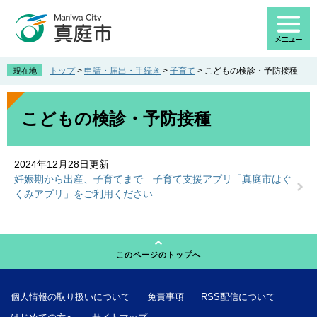
ペ
メ
ー
ニ
ジ
ュ
の
ー
先
を
トップ
>
申請・届出・手続き
>
子育て
>
こどもの検診・予防接種
現在地
頭
飛
で
ば
本
す
し
文
こどもの検診・予防接種
。
て
本
文
2024年12月28日更新
へ
妊娠期から出産、子育てまで 子育て支援アプリ「真庭市はぐ
くみアプリ」をご利用ください
このページのトップへ
個人情報の取り扱いについて
免責事項
RSS配信について