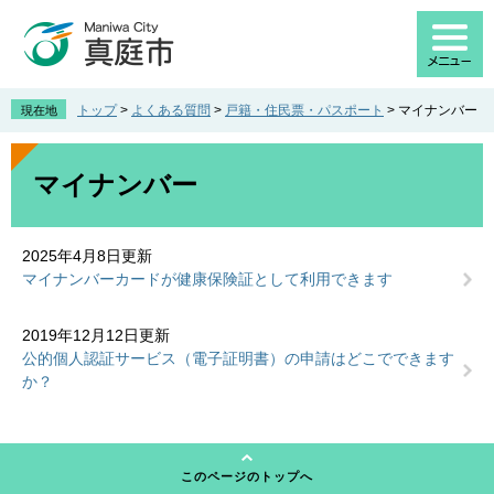
ペ
メ
ー
ニ
ジ
ュ
の
ー
先
を
トップ
>
よくある質問
>
戸籍・住民票・パスポート
>
マイナンバー
現在地
頭
飛
で
ば
本
す
し
文
マイナンバー
。
て
本
文
2025年4月8日更新
へ
マイナンバーカードが健康保険証として利用できます
2019年12月12日更新
公的個人認証サービス（電子証明書）の申請はどこでできます
か？
このページのトップへ