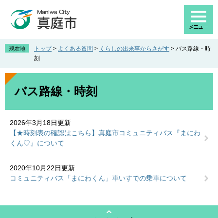
ペ
メ
ー
ニ
ジ
ュ
の
ー
先
を
トップ
>
よくある質問
>
くらしの出来事からさがす
>
バス路線・時
現在地
頭
飛
刻
で
ば
す
し
本
。
て
文
バス路線・時刻
本
文
へ
2026年3月18日更新
【★時刻表の確認はこちら】真庭市コミュニティバス『まにわ
くん♡』について
2020年10月22日更新
コミュニティバス「まにわくん」車いすでの乗車について