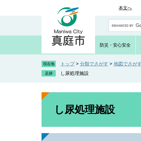
ペ
メ
本文へ
ー
ニ
ジ
ュ
G
の
ー
o
先
を
o
頭
飛
g
防災・
安心安全
で
ば
l
e
す
し
カ
トップ
>
分類でさがす
>
地図でさが
。
て
現在地
ス
本
し尿処理施設
タ
文
ム
へ
検
索
本
文
し尿処理施設