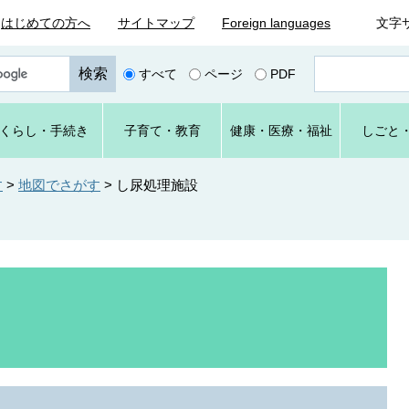
はじめての方へ
サイトマップ
Foreign languages
文字
ペ
すべて
ページ
PDF
ー
ジ
番
くらし
・手続き
子育て
・教育
健康・
医療・
福祉
しごと
号
を
入
す
>
地図でさがす
>
し尿処理施設
力