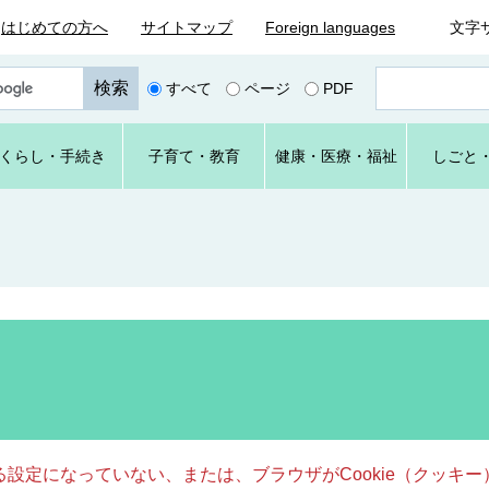
はじめての方へ
サイトマップ
Foreign languages
文字
ペ
すべて
ページ
PDF
ー
ジ
番
くらし
・手続き
子育て
・教育
健康・
医療・
福祉
しごと
号
を
入
力
きる設定になっていない、または、ブラウザがCookie（クッ