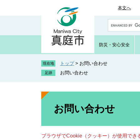
ペ
メ
本文へ
ー
ニ
ジ
ュ
G
の
ー
o
先
を
o
頭
飛
g
防災・
安心安全
で
ば
l
e
す
し
カ
トップ
>
お問い合わせ
。
て
現在地
ス
本
お問い合わせ
タ
文
ム
へ
検
索
本
文
お問い合わせ
ブラウザでCookie（クッキー）が使用で