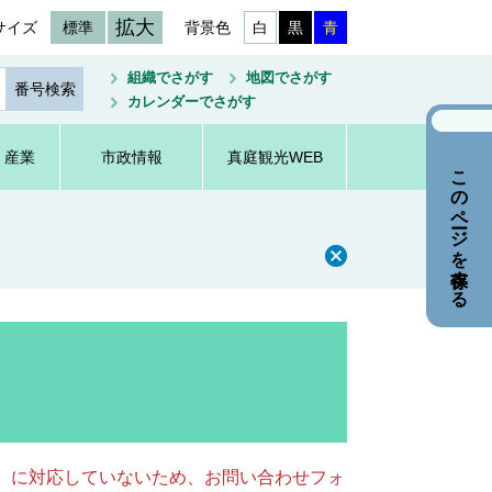
拡大
サイズ
標準
背景色
白
黒
青
組織でさがす
地図でさがす
カレンダーでさがす
・産業
市政情報
真庭観光WEB
このページを保存する
キー）に対応していないため、お問い合わせフォ