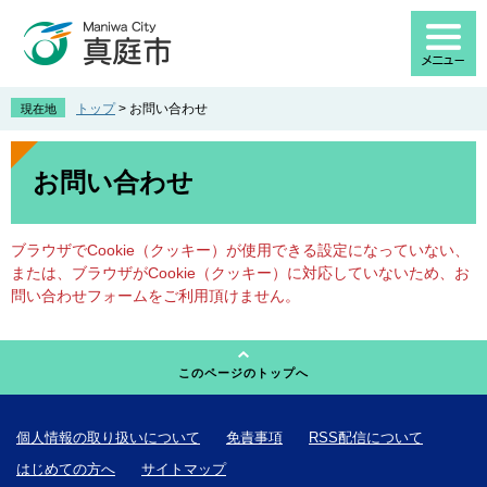
ペ
メ
ー
ニ
ジ
ュ
の
ー
先
を
トップ
>
お問い合わせ
現在地
頭
飛
で
ば
本
す
し
文
お問い合わせ
。
て
本
文
ブラウザでCookie（クッキー）が使用できる設定になっていない、
へ
または、ブラウザがCookie（クッキー）に対応していないため、お
問い合わせフォームをご利用頂けません。
このページのトップへ
個人情報の取り扱いについて
免責事項
RSS配信について
はじめての方へ
サイトマップ