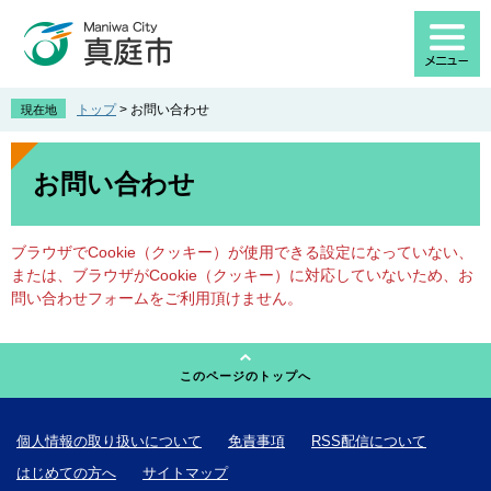
ペ
メ
ー
ニ
ジ
ュ
の
ー
先
を
トップ
>
お問い合わせ
現在地
頭
飛
で
ば
本
す
し
文
お問い合わせ
。
て
本
文
ブラウザでCookie（クッキー）が使用できる設定になっていない、
へ
または、ブラウザがCookie（クッキー）に対応していないため、お
問い合わせフォームをご利用頂けません。
このページのトップへ
個人情報の取り扱いについて
免責事項
RSS配信について
はじめての方へ
サイトマップ