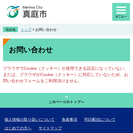
ペ
メ
ー
ニ
ジ
ュ
の
ー
先
を
トップ
>
お問い合わせ
現在地
頭
飛
で
ば
本
す
し
文
お問い合わせ
。
て
本
文
ブラウザでCookie（クッキー）が使用できる設定になっていない、
へ
または、ブラウザがCookie（クッキー）に対応していないため、お
問い合わせフォームをご利用頂けません。
このページのトップへ
個人情報の取り扱いについて
免責事項
RSS配信について
はじめての方へ
サイトマップ