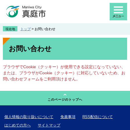
ペ
メ
ー
ニ
ジ
ュ
の
ー
先
を
トップ
>
お問い合わせ
現在地
頭
飛
で
ば
本
す
し
文
お問い合わせ
。
て
本
文
ブラウザでCookie（クッキー）が使用できる設定になっていない、
へ
または、ブラウザがCookie（クッキー）に対応していないため、お
問い合わせフォームをご利用頂けません。
このページのトップへ
個人情報の取り扱いについて
免責事項
RSS配信について
はじめての方へ
サイトマップ