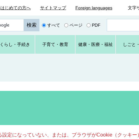
はじめての方へ
サイトマップ
Foreign languages
文字
ペ
すべて
ページ
PDF
ー
ジ
番
くらし
・手続き
子育て
・教育
健康・
医療・
福祉
しごと
号
を
入
力
きる設定になっていない、または、ブラウザがCookie（クッ