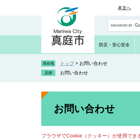
ペ
メ
本文へ
ー
ニ
ジ
ュ
G
の
ー
o
先
を
o
頭
飛
g
防災・
安心安全
で
ば
l
e
す
し
カ
トップ
>
お問い合わせ
。
て
現在地
ス
本
お問い合わせ
タ
文
ム
へ
検
索
本
文
お問い合わせ
ブラウザでCookie（クッキー）が使用で