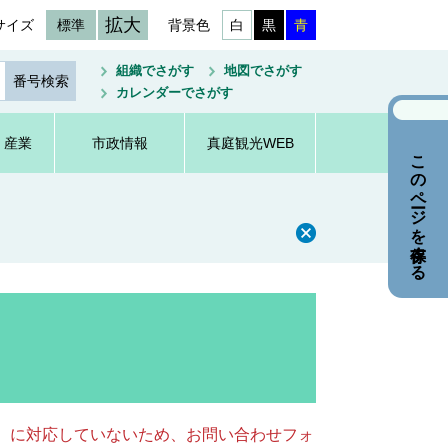
拡大
サイズ
標準
背景色
白
黒
青
組織でさがす
地図でさがす
カレンダーでさがす
・産業
市政情報
真庭観光WEB
このページを保存する
キー）に対応していないため、お問い合わせフォ