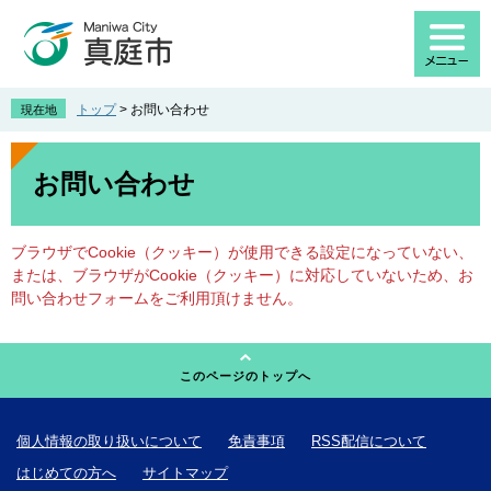
ペ
メ
ー
ニ
ジ
ュ
の
ー
先
を
トップ
>
お問い合わせ
現在地
頭
飛
で
ば
本
す
し
文
お問い合わせ
。
て
本
文
ブラウザでCookie（クッキー）が使用できる設定になっていない、
へ
または、ブラウザがCookie（クッキー）に対応していないため、お
問い合わせフォームをご利用頂けません。
このページのトップへ
個人情報の取り扱いについて
免責事項
RSS配信について
はじめての方へ
サイトマップ