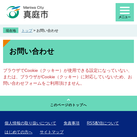
ペ
メ
ー
ニ
ジ
ュ
の
ー
先
を
トップ
>
お問い合わせ
現在地
頭
飛
で
ば
本
す
し
文
お問い合わせ
。
て
本
文
ブラウザでCookie（クッキー）が使用できる設定になっていない、
へ
または、ブラウザがCookie（クッキー）に対応していないため、お
問い合わせフォームをご利用頂けません。
このページのトップへ
個人情報の取り扱いについて
免責事項
RSS配信について
はじめての方へ
サイトマップ