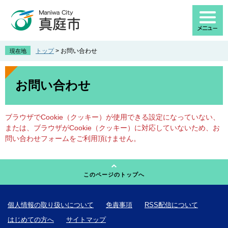
ペ
メ
ー
ニ
ジ
ュ
の
ー
先
を
トップ
>
お問い合わせ
現在地
頭
飛
で
ば
本
す
し
文
お問い合わせ
。
て
本
文
ブラウザでCookie（クッキー）が使用できる設定になっていない、
へ
または、ブラウザがCookie（クッキー）に対応していないため、お
問い合わせフォームをご利用頂けません。
このページのトップへ
個人情報の取り扱いについて
免責事項
RSS配信について
はじめての方へ
サイトマップ