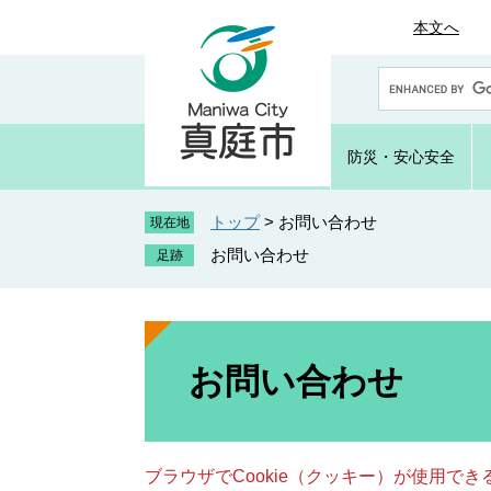
ペ
メ
本文へ
ー
ニ
ジ
ュ
G
の
ー
o
先
を
o
頭
飛
g
防災・
安心安全
で
ば
l
e
す
し
カ
トップ
>
お問い合わせ
。
て
現在地
ス
本
お問い合わせ
タ
文
ム
へ
検
索
本
文
お問い合わせ
ブラウザでCookie（クッキー）が使用で