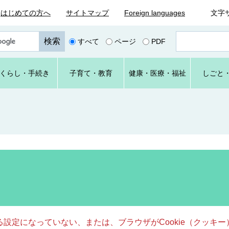
はじめての方へ
サイトマップ
Foreign languages
文字
ペ
すべて
ページ
PDF
ー
ジ
番
くらし
・手続き
子育て
・教育
健康・
医療・
福祉
しごと
号
を
入
力
きる設定になっていない、または、ブラウザがCookie（クッ