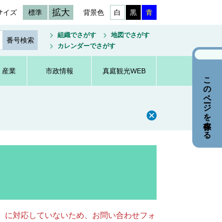
拡大
サイズ
標準
背景色
白
黒
青
組織でさがす
地図でさがす
カレンダーでさがす
・産業
市政情報
真庭観光WEB
このページを保存する
キー）に対応していないため、お問い合わせフォ