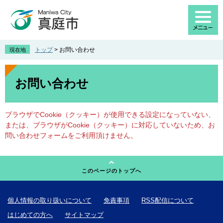
ペ
メ
ー
ニ
ジ
ュ
の
ー
先
を
トップ
>
お問い合わせ
現在地
頭
飛
で
ば
本
す
し
文
お問い合わせ
。
て
本
文
ブラウザでCookie（クッキー）が使用できる設定になっていない、
へ
または、ブラウザがCookie（クッキー）に対応していないため、お
問い合わせフォームをご利用頂けません。
このページのトップへ
個人情報の取り扱いについて
免責事項
RSS配信について
はじめての方へ
サイトマップ