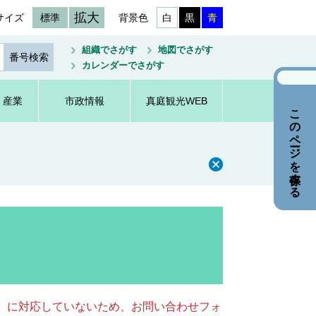
拡大
サイズ
標準
背景色
白
黒
青
組織でさがす
地図でさがす
カレンダーでさがす
・産業
市政情報
真庭観光WEB
このページを保存する
キー）に対応していないため、お問い合わせフォ