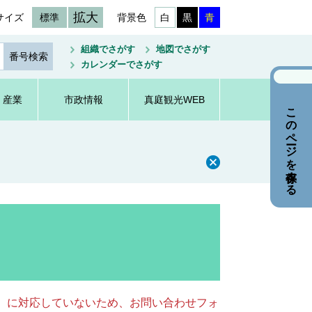
拡大
サイズ
標準
背景色
白
黒
青
組織でさがす
地図でさがす
カレンダーでさがす
・産業
市政情報
真庭観光WEB
このページを保存する
キー）に対応していないため、お問い合わせフォ