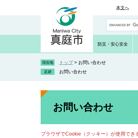
ペ
メ
本文へ
ー
ニ
ジ
ュ
G
の
ー
o
先
を
o
頭
飛
g
防災・
安心安全
で
ば
l
e
す
し
カ
トップ
>
お問い合わせ
。
て
現在地
ス
本
お問い合わせ
タ
文
ム
へ
検
索
本
文
お問い合わせ
ブラウザでCookie（クッキー）が使用で