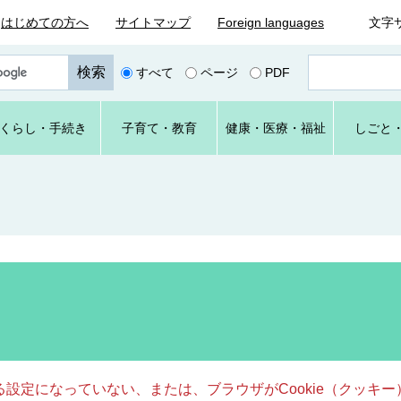
はじめての方へ
サイトマップ
Foreign languages
文字
ペ
すべて
ページ
PDF
ー
ジ
番
くらし
・手続き
子育て
・教育
健康・
医療・
福祉
しごと
号
を
入
力
きる設定になっていない、または、ブラウザがCookie（クッ