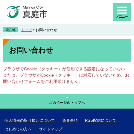
ペ
メ
ー
ニ
ジ
ュ
の
ー
先
を
トップ
>
お問い合わせ
現在地
頭
飛
で
ば
本
す
し
文
お問い合わせ
。
て
本
文
ブラウザでCookie（クッキー）が使用できる設定になっていない、
へ
または、ブラウザがCookie（クッキー）に対応していないため、お
問い合わせフォームをご利用頂けません。
このページのトップへ
個人情報の取り扱いについて
免責事項
RSS配信について
はじめての方へ
サイトマップ