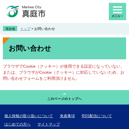
ペ
メ
ー
ニ
ジ
ュ
の
ー
先
を
トップ
>
お問い合わせ
現在地
頭
飛
で
ば
本
す
し
文
お問い合わせ
。
て
本
文
ブラウザでCookie（クッキー）が使用できる設定になっていない、
へ
または、ブラウザがCookie（クッキー）に対応していないため、お
問い合わせフォームをご利用頂けません。
このページのトップへ
個人情報の取り扱いについて
免責事項
RSS配信について
はじめての方へ
サイトマップ