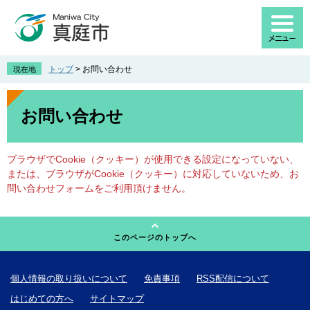
ペ
メ
ー
ニ
ジ
ュ
の
ー
先
を
トップ
>
お問い合わせ
現在地
頭
飛
で
ば
本
す
し
文
お問い合わせ
。
て
本
文
ブラウザでCookie（クッキー）が使用できる設定になっていない、
へ
または、ブラウザがCookie（クッキー）に対応していないため、お
問い合わせフォームをご利用頂けません。
このページのトップへ
個人情報の取り扱いについて
免責事項
RSS配信について
はじめての方へ
サイトマップ