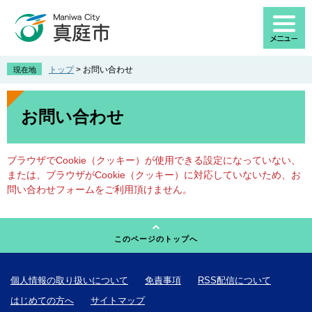
ペ
メ
ー
ニ
ジ
ュ
の
ー
先
を
トップ
>
お問い合わせ
現在地
頭
飛
で
ば
本
す
し
文
お問い合わせ
。
て
本
文
ブラウザでCookie（クッキー）が使用できる設定になっていない、
へ
または、ブラウザがCookie（クッキー）に対応していないため、お
問い合わせフォームをご利用頂けません。
このページのトップへ
個人情報の取り扱いについて
免責事項
RSS配信について
はじめての方へ
サイトマップ