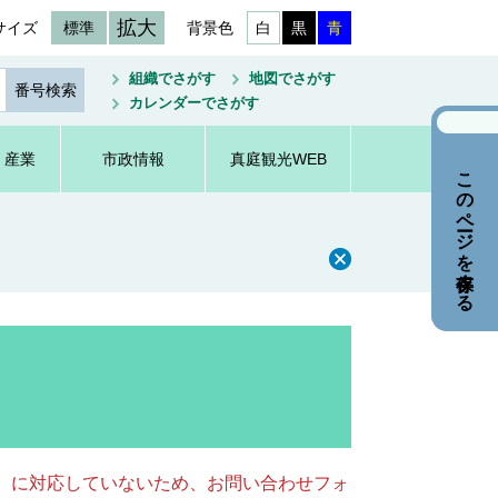
拡大
サイズ
標準
背景色
白
黒
青
組織でさがす
地図でさがす
カレンダーでさがす
・産業
市政情報
真庭観光WEB
このページを保存する
キー）に対応していないため、お問い合わせフォ