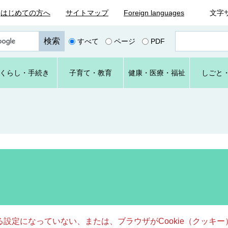
はじめての方へ
サイトマップ
Foreign languages
文字
ペ
すべて
ページ
PDF
ー
ジ
番
くらし
・手続き
子育て
・教育
健康・
医療・
福祉
しごと
号
を
入
力
きる設定になっていない、または、ブラウザがCookie（クッ