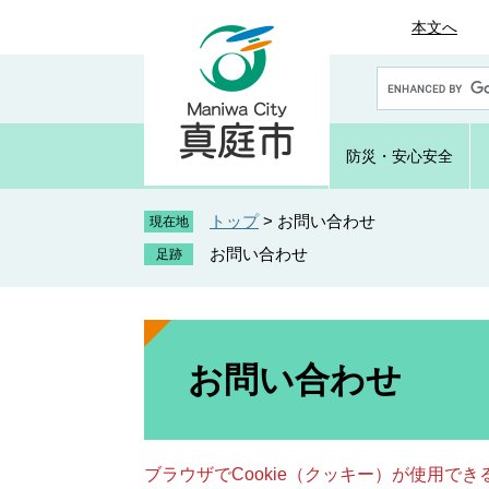
ペ
メ
本文へ
ー
ニ
ジ
ュ
G
の
ー
o
先
を
o
頭
飛
g
防災・
安心安全
で
ば
l
e
す
し
カ
トップ
>
お問い合わせ
。
て
現在地
ス
本
お問い合わせ
タ
文
ム
へ
検
索
本
文
お問い合わせ
ブラウザでCookie（クッキー）が使用で