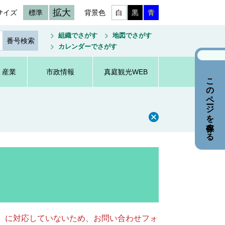
拡大
サイズ
標準
背景色
白
黒
青
組織でさがす
地図でさがす
カレンダーでさがす
・産業
市政情報
真庭観光WEB
このページを保存する
キー）に対応していないため、お問い合わせフォ