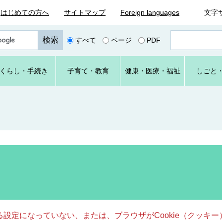
はじめての方へ
サイトマップ
Foreign languages
文字
ペ
すべて
ページ
PDF
ー
ジ
番
くらし
・手続き
子育て
・教育
健康・
医療・
福祉
しごと
号
を
入
力
きる設定になっていない、または、ブラウザがCookie（クッ