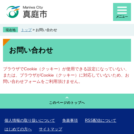
ペ
メ
ー
ニ
ジ
ュ
の
ー
先
を
トップ
>
お問い合わせ
現在地
頭
飛
で
ば
本
す
し
文
お問い合わせ
。
て
本
文
ブラウザでCookie（クッキー）が使用できる設定になっていない、
へ
または、ブラウザがCookie（クッキー）に対応していないため、お
問い合わせフォームをご利用頂けません。
このページのトップへ
個人情報の取り扱いについて
免責事項
RSS配信について
はじめての方へ
サイトマップ