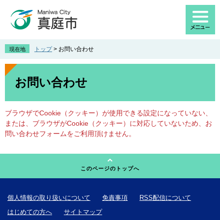
ペ
メ
ー
ニ
ジ
ュ
の
ー
先
を
トップ
>
お問い合わせ
現在地
頭
飛
で
ば
本
す
し
文
お問い合わせ
。
て
本
文
ブラウザでCookie（クッキー）が使用できる設定になっていない、
へ
または、ブラウザがCookie（クッキー）に対応していないため、お
問い合わせフォームをご利用頂けません。
このページのトップへ
個人情報の取り扱いについて
免責事項
RSS配信について
はじめての方へ
サイトマップ