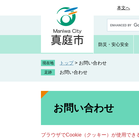
ペ
メ
本文へ
ー
ニ
ジ
ュ
G
の
ー
o
先
を
o
頭
飛
g
防災・
安心安全
で
ば
l
e
す
し
カ
トップ
>
お問い合わせ
。
て
現在地
ス
本
お問い合わせ
タ
文
ム
へ
検
索
本
文
お問い合わせ
ブラウザでCookie（クッキー）が使用で