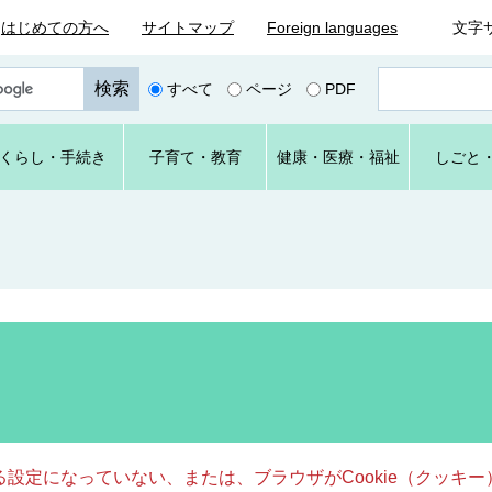
はじめての方へ
サイトマップ
Foreign languages
文字
ペ
すべて
ページ
PDF
ー
ジ
番
くらし
・手続き
子育て
・教育
健康・
医療・
福祉
しごと
号
を
入
力
きる設定になっていない、または、ブラウザがCookie（クッ