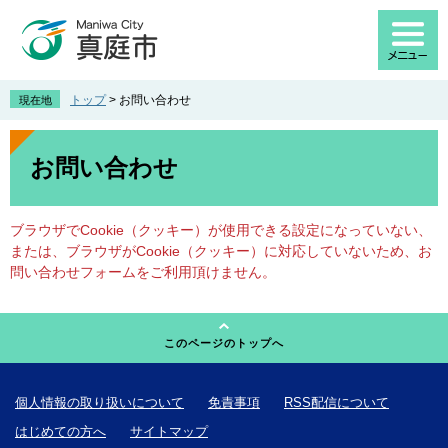
ペ
メ
ー
ニ
ジ
ュ
の
ー
先
を
トップ
>
お問い合わせ
現在地
頭
飛
で
ば
本
す
し
文
お問い合わせ
。
て
本
文
ブラウザでCookie（クッキー）が使用できる設定になっていない、
へ
または、ブラウザがCookie（クッキー）に対応していないため、お
問い合わせフォームをご利用頂けません。
このページのトップへ
個人情報の取り扱いについて
免責事項
RSS配信について
はじめての方へ
サイトマップ