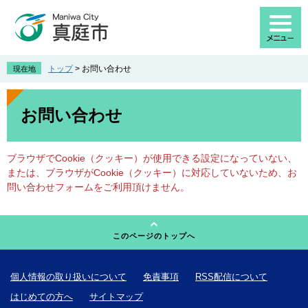
ペ
メ
ー
ニ
ジ
ュ
の
ー
先
を
トップ
>
お問い合わせ
現在地
頭
飛
で
ば
本
す
し
文
お問い合わせ
。
て
本
文
ブラウザでCookie（クッキー）が使用できる設定になっていない、
へ
または、ブラウザがCookie（クッキー）に対応していないため、お
問い合わせフォームをご利用頂けません。
このページのトップへ
個人情報の取り扱いについて
免責事項
RSS配信について
はじめての方へ
サイトマップ