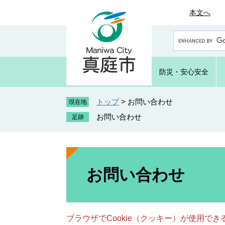
ペ
メ
本文へ
ー
ニ
ジ
ュ
G
の
ー
o
先
を
o
頭
飛
g
防災・
安心安全
で
ば
l
e
す
し
カ
トップ
>
お問い合わせ
。
て
現在地
ス
本
お問い合わせ
タ
文
ム
へ
検
索
本
文
お問い合わせ
ブラウザでCookie（クッキー）が使用で