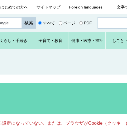
はじめての方へ
サイトマップ
Foreign languages
文字
ペ
すべて
ページ
PDF
ー
ジ
番
くらし
・手続き
子育て
・教育
健康・
医療・
福祉
しごと
号
を
入
力
きる設定になっていない、または、ブラウザがCookie（クッ