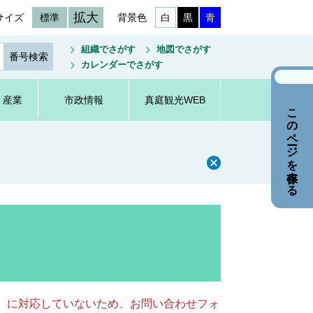
拡大
サイズ
標準
背景色
白
黒
青
組織でさがす
地図でさがす
カレンダーでさがす
・産業
市政情報
真庭観光WEB
このページを保存する
キー）に対応していないため、お問い合わせフォ