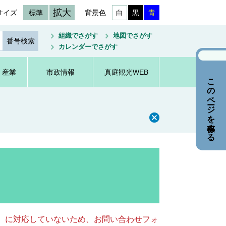
拡大
サイズ
標準
背景色
白
黒
青
組織でさがす
地図でさがす
カレンダーでさがす
・産業
市政情報
真庭観光WEB
このページを保存する
キー）に対応していないため、お問い合わせフォ