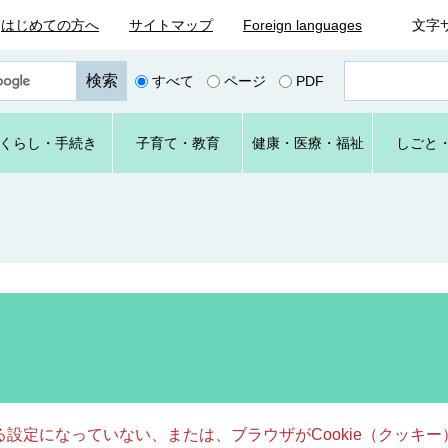
はじめての方へ
サイトマップ
Foreign languages
文字
ペ
すべて
ページ
PDF
ー
ジ
番
くらし
・手続き
子育て
・教育
健康・
医療・
福祉
しごと
号
を
入
力
きる設定になっていない、または、ブラウザがCookie（クッ