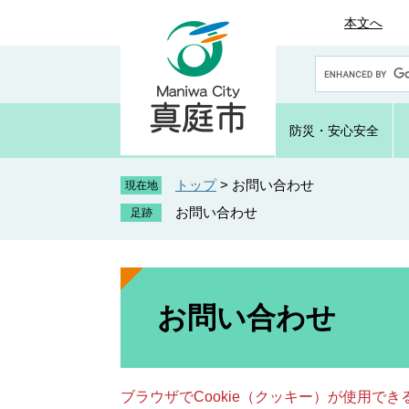
ペ
メ
本文へ
ー
ニ
ジ
ュ
G
の
ー
o
先
を
o
頭
飛
g
防災・
安心安全
で
ば
l
e
す
し
カ
トップ
>
お問い合わせ
。
て
現在地
ス
本
お問い合わせ
タ
文
ム
へ
検
索
本
文
お問い合わせ
ブラウザでCookie（クッキー）が使用で