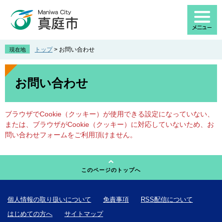
ペ
メ
ー
ニ
ジ
ュ
の
ー
先
を
トップ
>
お問い合わせ
現在地
頭
飛
で
ば
本
す
し
文
お問い合わせ
。
て
本
文
ブラウザでCookie（クッキー）が使用できる設定になっていない、
へ
または、ブラウザがCookie（クッキー）に対応していないため、お
問い合わせフォームをご利用頂けません。
このページのトップへ
個人情報の取り扱いについて
免責事項
RSS配信について
はじめての方へ
サイトマップ