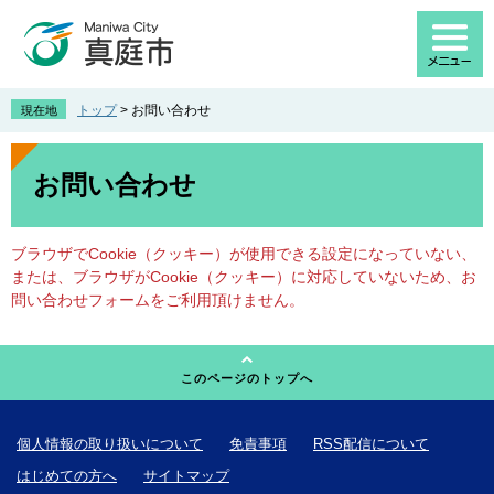
ペ
メ
ー
ニ
ジ
ュ
の
ー
先
を
トップ
>
お問い合わせ
現在地
頭
飛
で
ば
本
す
し
文
お問い合わせ
。
て
本
文
ブラウザでCookie（クッキー）が使用できる設定になっていない、
へ
または、ブラウザがCookie（クッキー）に対応していないため、お
問い合わせフォームをご利用頂けません。
このページのトップへ
個人情報の取り扱いについて
免責事項
RSS配信について
はじめての方へ
サイトマップ