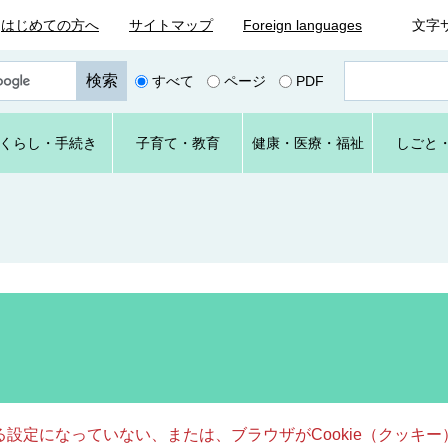
はじめての方へ
サイトマップ
Foreign languages
文字
ペ
すべて
ページ
PDF
ー
ジ
番
くらし
・手続き
子育て
・教育
健康・
医療・
福祉
しごと
号
を
入
力
きる設定になっていない、または、ブラウザがCookie（クッ