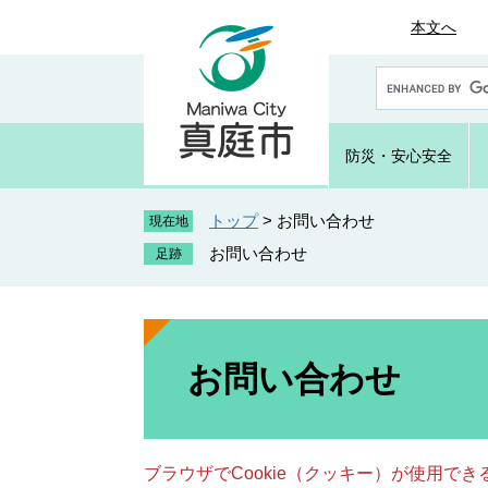
ペ
メ
本文へ
ー
ニ
ジ
ュ
G
の
ー
o
先
を
o
頭
飛
g
防災・
安心安全
で
ば
l
e
す
し
カ
トップ
>
お問い合わせ
。
て
現在地
ス
本
お問い合わせ
タ
文
ム
へ
検
索
本
文
お問い合わせ
ブラウザでCookie（クッキー）が使用で