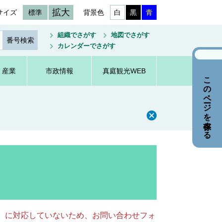
拡大
サイズ
標準
背景色
白
黒
青
組織でさがす
地図でさがす
カレンダーでさがす
・産業
市政情報
真庭観光WEB
このページを保存する
キー）に対応していないため、お問い合わせフォ