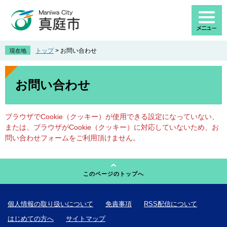
ペ
メ
ー
ニ
ジ
ュ
の
ー
先
を
トップ
>
お問い合わせ
現在地
頭
飛
で
ば
本
す
し
文
お問い合わせ
。
て
本
文
ブラウザでCookie（クッキー）が使用できる設定になっていない、
へ
または、ブラウザがCookie（クッキー）に対応していないため、お
問い合わせフォームをご利用頂けません。
このページのトップへ
個人情報の取り扱いについて
免責事項
RSS配信について
はじめての方へ
サイトマップ