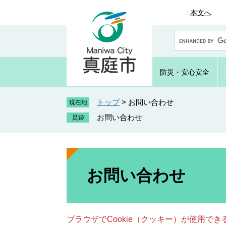
ペ
メ
本文へ
ー
ニ
ジ
ュ
G
の
ー
o
先
を
o
頭
飛
g
防災・
安心安全
で
ば
l
e
す
し
カ
トップ
>
お問い合わせ
。
て
現在地
ス
本
お問い合わせ
タ
文
ム
へ
検
索
本
文
お問い合わせ
ブラウザでCookie（クッキー）が使用で