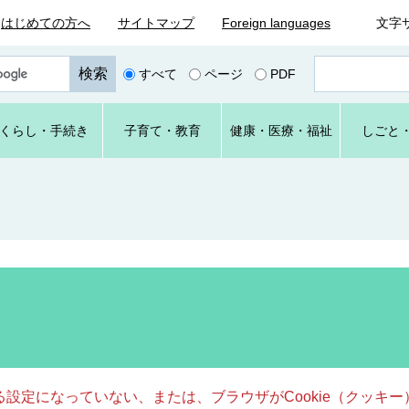
はじめての方へ
サイトマップ
Foreign languages
文字
ペ
すべて
ページ
PDF
ー
ジ
番
くらし
・手続き
子育て
・教育
健康・
医療・
福祉
しごと
号
を
入
力
きる設定になっていない、または、ブラウザがCookie（クッ