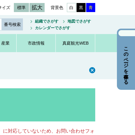
拡大
サイズ
標準
背景色
白
黒
青
組織でさがす
地図でさがす
カレンダーでさがす
・産業
市政情報
真庭観光WEB
このページを保存する
キー）に対応していないため、お問い合わせフォ