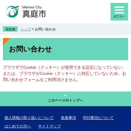
ペ
メ
ー
ニ
ジ
ュ
の
ー
先
を
トップ
>
お問い合わせ
現在地
頭
飛
で
ば
本
す
し
文
お問い合わせ
。
て
本
文
ブラウザでCookie（クッキー）が使用できる設定になっていない、
へ
または、ブラウザがCookie（クッキー）に対応していないため、お
問い合わせフォームをご利用頂けません。
このページのトップへ
個人情報の取り扱いについて
免責事項
RSS配信について
はじめての方へ
サイトマップ