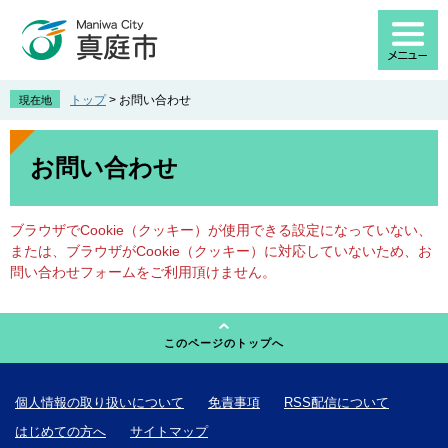
ペ
メ
ー
ニ
ジ
ュ
の
ー
先
を
トップ
>
お問い合わせ
現在地
頭
飛
で
ば
本
す
し
文
お問い合わせ
。
て
本
文
ブラウザでCookie（クッキー）が使用できる設定になっていない、
へ
または、ブラウザがCookie（クッキー）に対応していないため、お
問い合わせフォームをご利用頂けません。
このページのトップへ
個人情報の取り扱いについて
免責事項
RSS配信について
はじめての方へ
サイトマップ