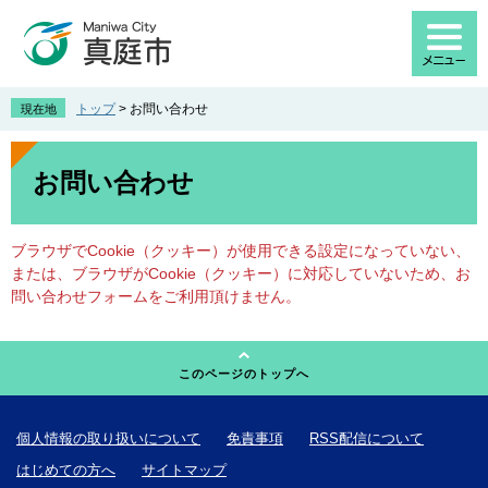
ペ
メ
ー
ニ
ジ
ュ
の
ー
先
を
トップ
>
お問い合わせ
現在地
頭
飛
で
ば
本
す
し
文
お問い合わせ
。
て
本
文
ブラウザでCookie（クッキー）が使用できる設定になっていない、
へ
または、ブラウザがCookie（クッキー）に対応していないため、お
問い合わせフォームをご利用頂けません。
このページのトップへ
個人情報の取り扱いについて
免責事項
RSS配信について
はじめての方へ
サイトマップ