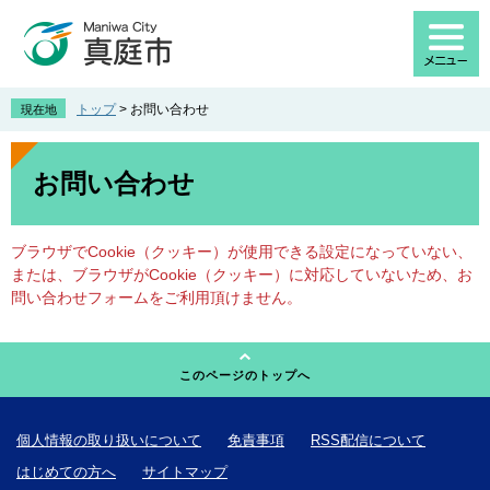
ペ
メ
ー
ニ
ジ
ュ
の
ー
先
を
トップ
>
お問い合わせ
現在地
頭
飛
で
ば
本
す
し
文
お問い合わせ
。
て
本
文
ブラウザでCookie（クッキー）が使用できる設定になっていない、
へ
または、ブラウザがCookie（クッキー）に対応していないため、お
問い合わせフォームをご利用頂けません。
このページのトップへ
個人情報の取り扱いについて
免責事項
RSS配信について
はじめての方へ
サイトマップ