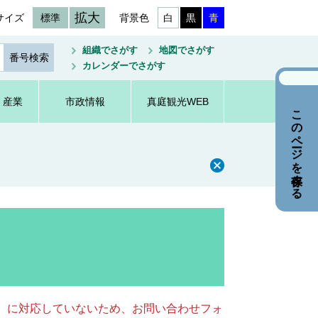
拡大
サイズ
標準
背景色
白
黒
青
組織でさがす
地図でさがす
カレンダーでさがす
・産業
市政情報
真庭観光WEB
このページを保存する
キー）に対応していないため、お問い合わせフォ