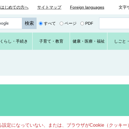
はじめての方へ
サイトマップ
Foreign languages
文字
ペ
すべて
ページ
PDF
ー
ジ
番
くらし
・手続き
子育て
・教育
健康・
医療・
福祉
しごと
号
を
入
力
きる設定になっていない、または、ブラウザがCookie（クッ