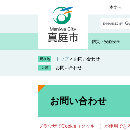
ペ
メ
本文へ
ー
ニ
ジ
ュ
G
の
ー
o
先
を
o
頭
飛
g
防災・
安心安全
で
ば
l
e
す
し
カ
トップ
>
お問い合わせ
。
て
現在地
ス
本
お問い合わせ
タ
文
ム
へ
検
索
本
文
お問い合わせ
ブラウザでCookie（クッキー）が使用で